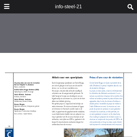
DOWNLOAD
info-steel-21
publication.pdf
67.6 MB
TABLE OF CONTENTS
Boeken_Livres
Staalbouwwedstrijd
2008_Concours Construction Acier
2008
Woord van de Voorzitter_Mot du
Président
Wedstrijd en jury_Concours et jury
Categorie A_Catégorie A
Categorie B_Catégorie B