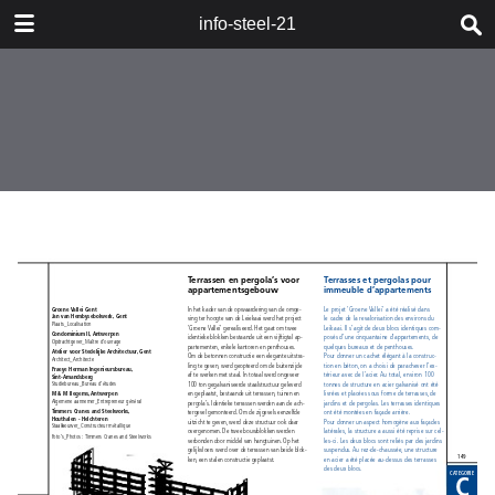
DOWNLOAD
info-steel-21
publication.pdf
67.6 MB
TABLE OF CONTENTS
Boeken_Livres
Staalbouwwedstrijd
2008_Concours Construction Acier
2008
Woord van de Voorzitter_Mot du
Président
Wedstrijd en jury_Concours et jury
Categorie A_Catégorie A
Categorie B_Catégorie B