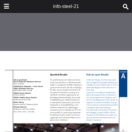
DOWNLOAD
info-steel-21
publication.pdf
67.6 MB
TABLE OF CONTENTS
Boeken_Livres
Staalbouwwedstrijd
2008_Concours Construction Acier
2008
Woord van de Voorzitter_Mot du
Président
Wedstrijd en jury_Concours et jury
Categorie A_Catégorie A
Categorie B_Catégorie B