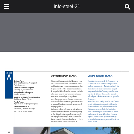
DOWNLOAD
info-steel-21
publication.pdf
67.6 MB
TABLE OF CONTENTS
Boeken_Livres
Staalbouwwedstrijd
2008_Concours Construction Acier
2008
Woord van de Voorzitter_Mot du
Président
Wedstrijd en jury_Concours et jury
Categorie A_Catégorie A
Categorie B_Catégorie B