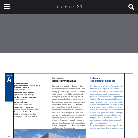
DOWNLOAD
info-steel-21
publication.pdf
67.6 MB
TABLE OF CONTENTS
Boeken_Livres
Staalbouwwedstrijd
2008_Concours Construction Acier
2008
Woord van de Voorzitter_Mot du
Président
Wedstrijd en jury_Concours et jury
Categorie A_Catégorie A
Categorie B_Catégorie B