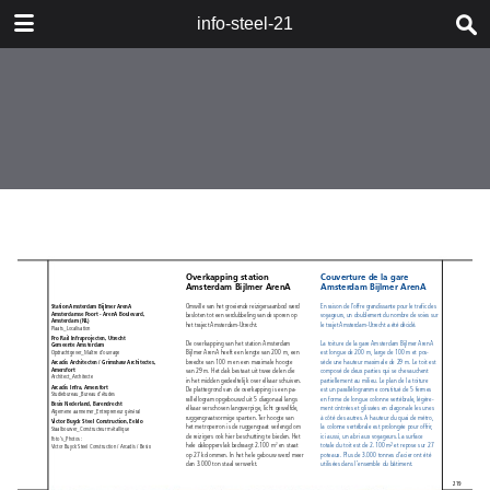
DOWNLOAD
info-steel-21
publication.pdf
67.6 MB
TABLE OF CONTENTS
Boeken_Livres
Staalbouwwedstrijd
2008_Concours Construction Acier
2008
Woord van de Voorzitter_Mot du
Président
Wedstrijd en jury_Concours et jury
Categorie A_Catégorie A
Categorie B_Catégorie B