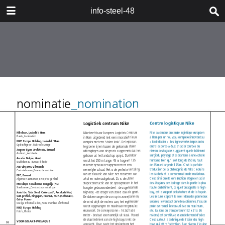
DOWNLOAD
info-steel-48
publication.pdf
21.0 MB
TABLE OF CONTENTS
Leden - Membres
Editorial - Editorial
Inhoud - Sommaire
acier-stahl-steel - 1976
Staalbouwwedstrijd 2016 -
Concours Construction Acier 2016
Polyvalente infrastructuur –
Onthaalcentrum - Infrastructure
polyvalente - Bâtiment d’accueil