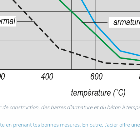
cier de construction, des barres d'armature et du béton à temp
te en prenant les bonnes mesures. En outre, l’acier offre une