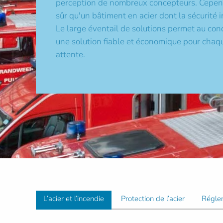
perception de nombreux concepteurs. Cepend
sûr qu'un bâtiment en acier dont la sécurité i
Le large éventail de solutions permet au con
une solution fiable et économique pour chaq
attente.
L’acier et l’incendie
Protection de l’acier
Régle