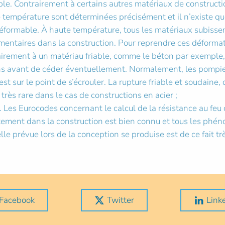
ible. Contrairement à certains autres matériaux de construct
e température sont déterminées précisément et il n’existe que
 déformable. À haute température, tous les matériaux subiss
ntaires dans la construction. Pour reprendre ces déformati
airement à un matériau friable, comme le béton par exemple, 
ons avant de céder éventuellement. Normalement, les pompie
st sur le point de s’écrouler. La rupture friable et soudaine,
rès rare dans le cas de constructions en acier ;
e. Les Eurocodes concernant le calcul de la résistance au feu
ement dans la construction est bien connu et tous les phén
le prévue lors de la conception se produise est de ce fait tr
Facebook
Twitter
Link