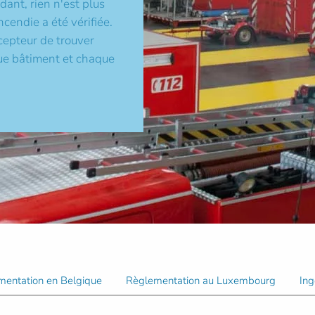
ant, rien n'est plus
ncendie a été vérifiée.
cepteur de trouver
ue bâtiment et chaque
mentation en Belgique
Règlementation au Luxembourg
Ing