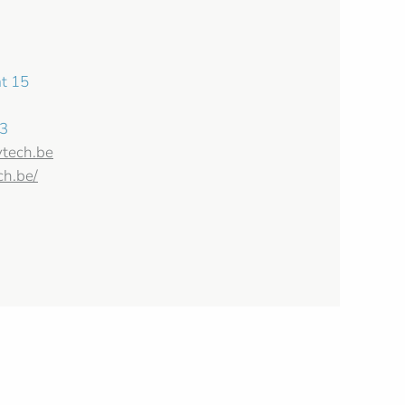
t 15
53
tech.be
ch.be/