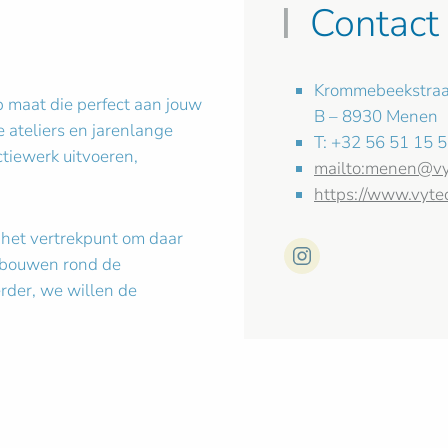
Contact
Krommebeekstraa
 maat die perfect aan jouw
B – 8930 Menen
 ateliers en jarenlange
T: +32 56 51 15 
tiewerk uitvoeren,
mailto:
menen@vy
https://www.vyte
s het vertrekpunt om daar
 bouwen rond de
rder, we willen de