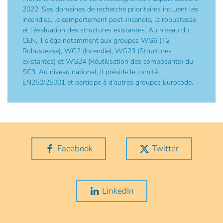
2022. Ses domaines de recherche prioritaires incluent les
incendies, le comportement post-incendie, la robustesse
et l’évaluation des structures existantes. Au niveau du
CEN, il siège notamment aux groupes WG6 (T2
Robustesse), WG2 (Incendie), WG23 (Structures
existantes) et WG24 (Réutilisation des composants) du
SC3. Au niveau national, il préside le comité
EN250/25001 et participe à d’autres groupes Eurocode.
Facebook
Twitter
LinkedIn