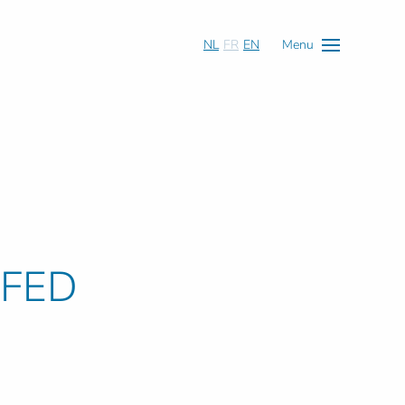
NL
FR
EN
Menu
.FED