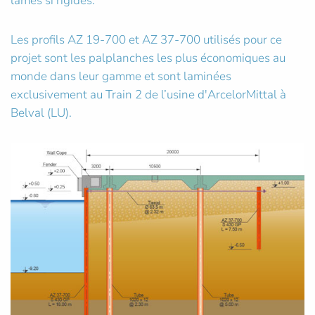
lames si rigides.
Les profils AZ 19-700 et AZ 37-700 utilisés pour ce
projet sont les palplanches les plus économiques au
monde dans leur gamme et sont laminées
exclusivement au Train 2 de l’usine d'ArcelorMittal à
Belval (LU).