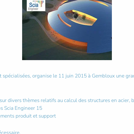
et spécialisées, organise le 11 juin 2015 à Gembloux une gra
ur divers thèmes relatifs au calcul des structures en acier, 
es Scia Engineer 15
ments produit et support
écessaire.