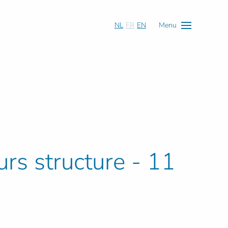
NL
FR
EN
Menu
urs structure - 11