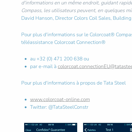
d'informations en un même endroit, guidant rapide
Compass, les utilisateurs peuvent, en quelques minut
David Hanson, Director Colors Coil Sales, Building
Pour plus d'informations sur le Colorcoat® Compass 
téléassistance Colorcoat Connection®
au +32 (0) 471 200 638 ou
par e-mail à
colorcoat.connectionEU@tataste
Pour plus d'informations à propos de Tata Steel
www.colorcoat-online.com
Twitter: @TataSteelConstr