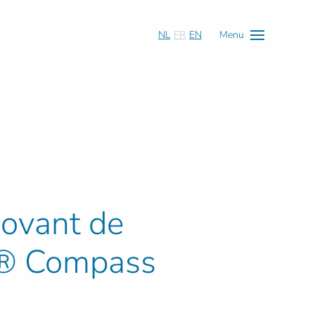
NL
FR
EN
Menu
novant de
at® Compass