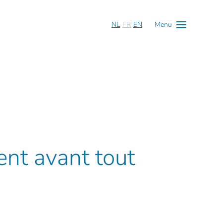
NL
FR
EN
Menu
ent avant tout