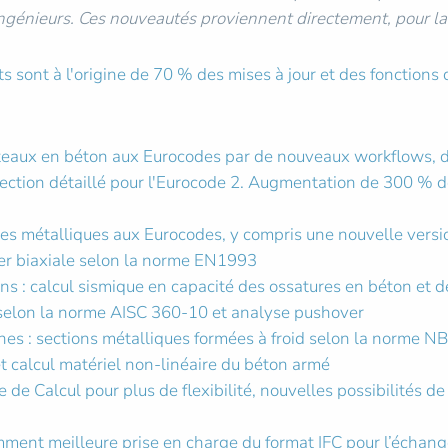
 ingénieurs. Ces nouveautés proviennent directement, pour la
ts sont à l'origine de 70 % des mises à jour et des fonction
eaux en béton aux Eurocodes par de nouveaux workflows, d
 section détaillé pour l'Eurocode 2. Augmentation de 300 % de
ures métalliques aux Eurocodes, y compris une nouvelle vers
r biaxiale selon la norme EN1993
ns : calcul sismique en capacité des ossatures en béton et 
 selon la norme AISC 360-10 et analyse pushover
es : sections métalliques formées à froid selon la norme NBR
t calcul matériel non-linéaire du béton armé
 de Calcul pour plus de flexibilité, nouvelles possibilités d
ent meilleure prise en charge du format IFC pour l’échange