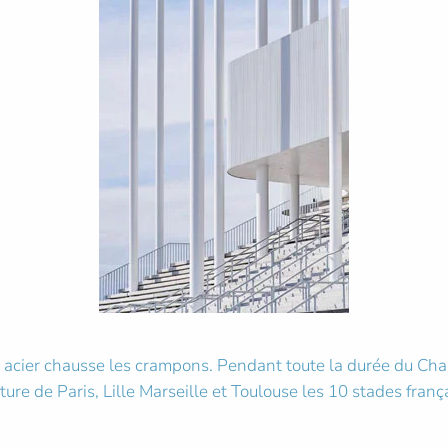
ure acier chausse les crampons. Pendant toute la durée du Ch
re de Paris, Lille Marseille et Toulouse les 10 stades frança