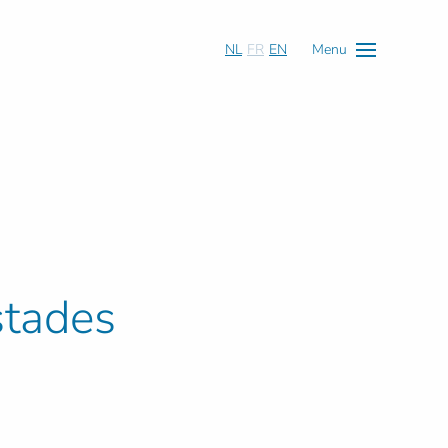
NL
FR
EN
Menu
stades