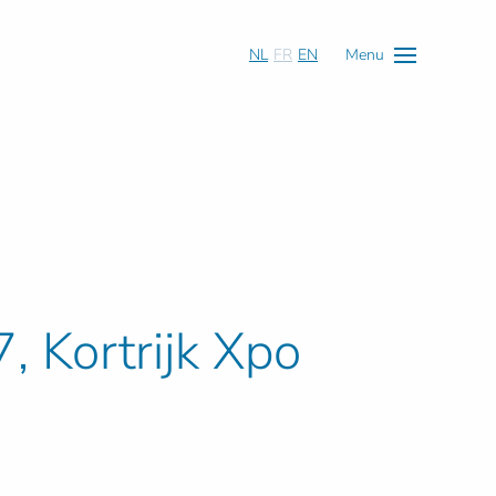
NL
FR
EN
Menu
 Kortrijk Xpo