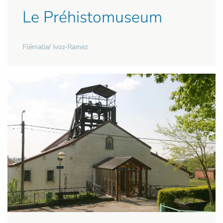
Le Préhistomuseum
Flémalle/ Ivoz-Ramez