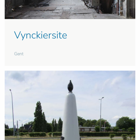
Vynckiersite
Gent