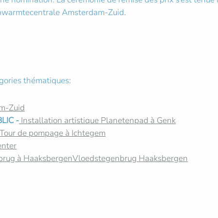
ulpwarmtecentrale Amsterdam-Zuid.
égories thématiques:
m-Zuid
LIC -
Installation artistique Planetenpad à Genk
Tour de pompage à Ichtegem
enter
brug à HaaksbergenVloedstegenbrug Haaksbergen