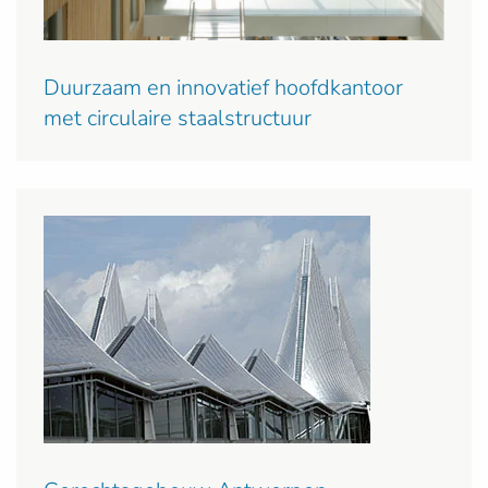
Duurzaam en innovatief hoofdkantoor
met circulaire staalstructuur