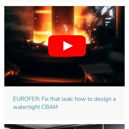
EUROFER: Fix that leak: how to design a
watertight CBAM