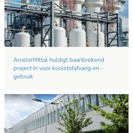
ArcelorMittal huldigt baanbrekend
project in voor koolstofafvang en -
gebruik