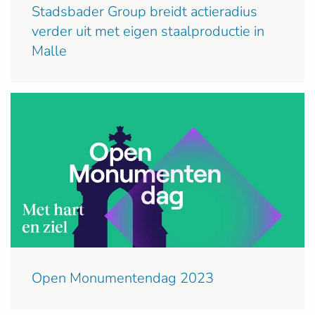
Stadsbader Group breidt actieradius
verder uit met eigen staalproductie in
Malle
Open Monumentendag 2023