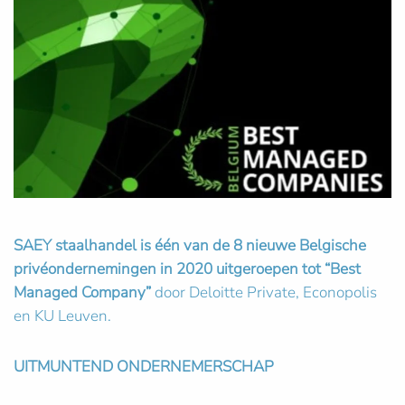
SAEY staalhandel is één van de 8 nieuwe Belgische
privéondernemingen in 2020 uitgeroepen tot “Best
Managed
Company”
door Deloitte Private, Econopolis
en KU Leuven.
UITMUNTEND ONDERNEMERSCHAP