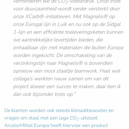
verminderen we de CO
-voetafdruk. Onze inzet
2
voor duurzaamheid wordt verder versterkt door
onze XCarb®-initiatieven. Met Magnelis® op
onze Eurogal lijn in Luik en nu ook op de Sidgal
1-lijn en een efficiënte toeleveringsketen kunnen
we aantrekkelijke levertijden bieden, die
onhaalbaar zijn met materialen die buiten Europa
worden ingekocht. De omschakeling van de
verzinkingslijn naar Magnelis® is bovendien
opnieuw een mooi staaltje teamwork. Heel wat
collega’s werkten nauw samen om van dit
project alweer een succes te maken, daar ben ik
dan ook bijzonder trots op.”
De klanten worden ook steeds klimaatbewuster en
vragen om staal met een lage CO
-uitstoot.
2
ArcelorMittal Europa heeft hiervoor een product