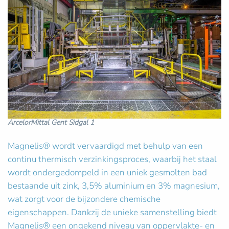
ArcelorMittal Gent Sidgal 1
Magnelis® wordt vervaardigd met behulp van een
continu thermisch verzinkingsproces, waarbij het staal
wordt ondergedompeld in een uniek gesmolten bad
bestaande uit zink, 3,5% aluminium en 3% magnesium,
wat zorgt voor de bijzondere chemische
eigenschappen. Dankzij de unieke samenstelling biedt
Magnelis® een ongekend niveau van oppervlakte- en