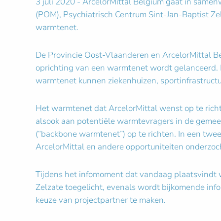
3 juli 2020 - ArcelorMittal Belgium gaat in sam
(POM), Psychiatrisch Centrum Sint-Jan-Baptist Ze
warmtenet.
De Provincie Oost-Vlaanderen en ArcelorMittal Be
oprichting van een warmtenet wordt gelanceerd. 
warmtenet kunnen ziekenhuizen, sportinfrastruct
Het warmtenet dat ArcelorMittal wenst op te richte
alsook aan potentiële warmtevragers in de gemeen
(“backbone warmtenet”) op te richten. In een twee
ArcelorMittal en andere opportuniteiten onderzoc
Tijdens het infomoment dat vandaag plaatsvindt w
Zelzate toegelicht, evenals wordt bijkomende info
keuze van projectpartner te maken.