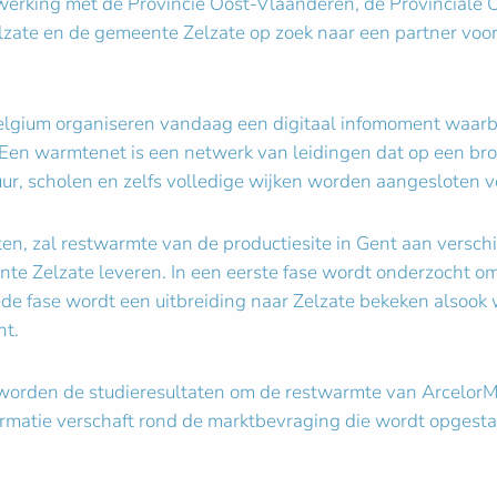
enwerking met de Provincie Oost-Vlaanderen, de Provincial
lzate en de gemeente Zelzate op zoek naar een partner voor 
lgium organiseren vandaag een digitaal infomoment waarbij
Een warmtenet is een netwerk van leidingen dat op een br
uur, scholen en zelfs volledige wijken worden aangesloten
n, zal restwarmte van de productiesite in Gent aan verschil
te Zelzate leveren. In een eerste fase wordt onderzocht om
de fase wordt een uitbreiding naar Zelzate bekeken alsook 
ht.
orden de studieresultaten om de restwarmte van ArcelorMitt
rmatie verschaft rond de marktbevraging die wordt opgestart