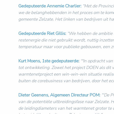
Gedeputeerde Annemie Charlier:
“Met de Provinci
we de belanghebbenden in het proces om te komen
gemeente Zelzate. Het linken van bedrijven uit h
Gedeputeerde Riet Gillis:
“We hebben de ambitie om
restenergie die niet gebruikt wordt, nuttig inzett
temperatuur maar voor publieke gebouwen, een zw
Kurt Moens, 1ste gedeputeerde:
'"In opdracht va
tot ontwikkeling. Zowel het project DOEN als dit 
warmtenetproject een win-win-win situatie reali
buiten de corebusiness van bedrijven, door het e
Dieter Geenens, Algemeen Directeur POM:
“'De P
van de potentiële uitbreidingsfase naar Zelzate. H
de leidingdiameters van het warmtenet groter te 