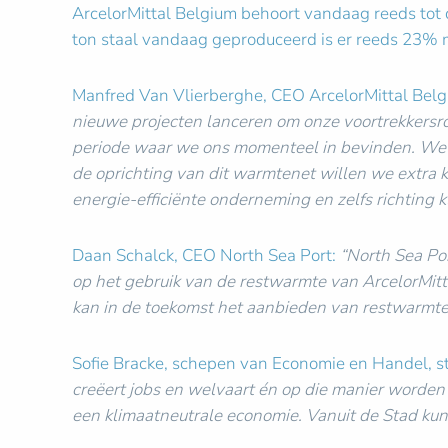
ArcelorMittal Belgium behoort vandaag reeds tot d
ton staal vandaag geproduceerd is er reeds 23% mi
Manfred Van Vlierberghe, CEO ArcelorMittal Bel
nieuwe projecten lanceren om onze voortrekkersrol 
periode waar we ons momenteel in bevinden. We 
de oprichting van dit warmtenet willen we extra 
energie-efficiënte onderneming en zelfs richting kl
Daan Schalck, CEO North Sea Port:
“North Sea Por
op het gebruik van de restwarmte van ArcelorMitta
kan in de toekomst het aanbieden van restwarmte u
Sofie Bracke, schepen van Economie en Handel, s
creëert jobs en welvaart én op die manier worden
een klimaatneutrale economie. Vanuit de Stad kunne