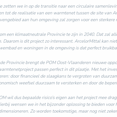
e zetten we in op de transitie naar een circulaire samenlev
 tot de realisatie van een warmtenet tussen de site van A
avengebied aan hun omgeving zal zorgen voor een sterkere r
 een klimaatneutrale Provincie te zijn in 2040. Dat zal all
en. Daarom is dit project zo interessant. ArcelorMittal kan
embad en woningen in de omgeving is dat perfect bruikbaa
n de Provincie brengt de POM Oost-Vlaanderen nieuwe oppo
warmtenetproject passen perfect in dit plaatje. Met het inve
seren: door financieel de slaagkans te vergroten van duur
conomisch weefsel duurzaam te versterken en door de beper
OM wil dus bepaalde risico’s eigen aan het project mee drag
ierbij wensen we in het bijzonder oplossing te bieden voor h
dimensioneren. Zo worden toekomstige, maar nog niet zekere