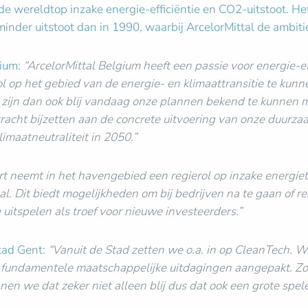
e wereldtop inzake energie-efficiëntie en CO2-uitstoot. Het 
nder uitstoot dan in 1990, waarbij ArcelorMittal de ambitie
gium:
“ArcelorMittal Belgium heeft een passie voor energie-ef
op het gebied van de energie- en klimaattransitie te kunnen
zijn dan ook blij vandaag onze plannen bekend te kunnen 
kracht bijzetten aan de concrete uitvoering van onze duurza
imaatneutraliteit in 2050.”
t neemt in het havengebied een regierol op inzake energiet
l. Dit biedt mogelijkheden om bij bedrijven na te gaan of 
itspelen als troef voor nieuwe investeerders.”
tad Gent:
“Vanuit de Stad zetten we o.a. in op CleanTech. 
 fundamentele maatschappelijke uitdagingen aangepakt. Zon
n we dat zeker niet alleen blij dus dat ook een grote speler