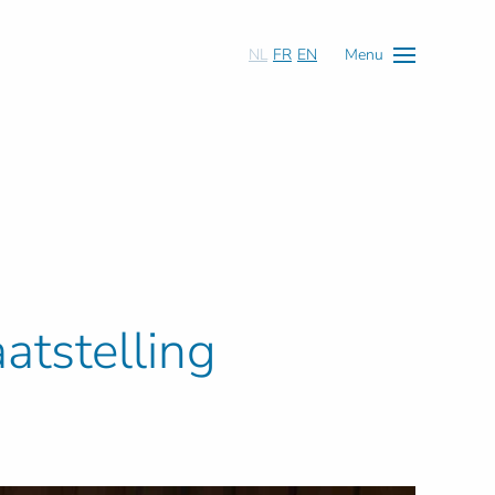
NL
FR
EN
Menu
atstelling