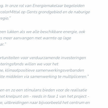
ing. In onze rol van Energiemakelaar begeleiden
rcelorMittal op Gents grondgebied en de naburige
egio.”
een lukken als we alle beschikbare energie, ook
 niets meer aanvangen met warmte op lage
r.”
rtuniteiten voor verduurzamende investeringen
steringsfonds willen we voor het
zame, klimaatpositieve samenwerkingsverbanden
kte middelen via samenwerking te multipliceren.”
en en zo een stimulans bieden voor de realisatie
et knelpunt om - reeds in fase 1 van het project -
, uitbreidingen naar bijvoorbeeld het centrum en