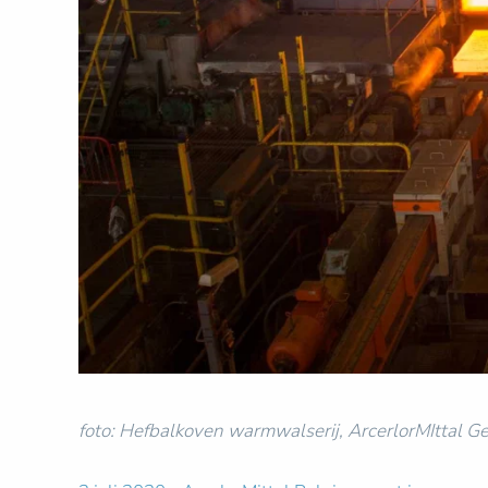
foto: Hefbalkoven warmwalserij, ArcerlorMIttal G