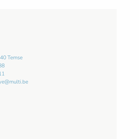
140 Temse
88
11
ye@multi.be