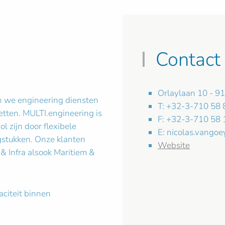
Contact
Orlaylaan 10 - 9
n we engineering diensten
T: +32-3-710 58 
zetten. MULTI.engineering is
F: +32-3-710 58 
l zijn door flexibele
E:
nicolas.vangoe
gstukken. Onze klanten
Website
 & Infra alsook Maritiem &
aciteit binnen