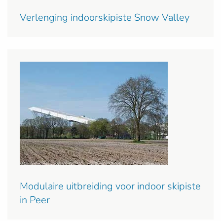
Verlenging indoorskipiste Snow Valley
Modulaire uitbreiding voor indoor skipiste
in Peer