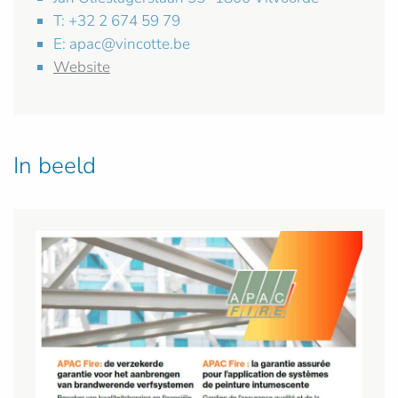
T: +32 2 674 59 79
E:
apac@vincotte.be
Website
In beeld