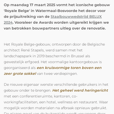
Op maandag 17 maart 2025 vormt het iconische gebouw
'Royale Belge' in Watermaal-Bosvoorde het decor voor
de prijsuitreiking van de
Staalbouwwedstrijd BELUX
2024
. Vooraleer de Awards worden uitgereikt krijgen we
van betrokken bouwpartners uitleg over de renovatie.
Het Royale Belge-gebouw, ontworpen door de Belgische
architect René Stapels, werd samen met het
landschapspark in 2019 beschermd in Brussel als
gewestelijk erfgoed. Het voormalige kantoorgebouw is
georganiseerd als
een kruisvormige toren boven een
zeer grote sokkel
van twee verdiepingen.
De nieuwe eigenaar wenste verschillende gebruikers in het
gebouw onder te brengen.
Het geheel werd heringerich
t
met een conferentieruimte, kantoren, co-
workingfaciliteiten, een hotel, wellness en restaurant. Waar
mogelijk worden materialen na afbraak opnieuw gebruikt.
De glazen gevel van de buitenzijde wordt vervangen door