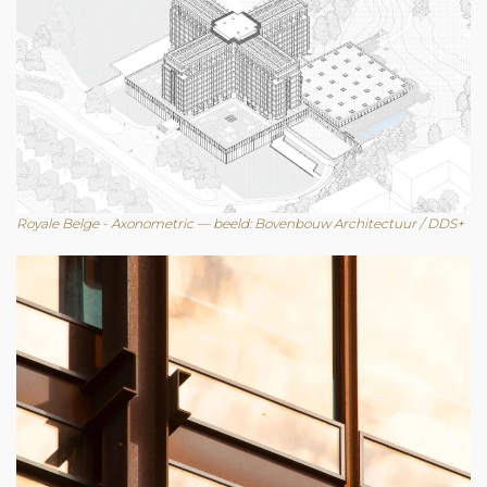
Royale Belge - Axonometric — beeld: Bovenbouw Architectuur / DDS+