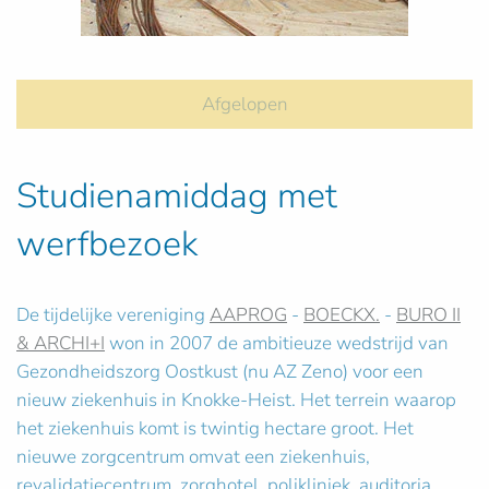
Afgelopen
Studienamiddag met
werfbezoek
De tijdelijke vereniging
AAPROG
-
BOECKX.
-
BURO II
& ARCHI+I
won in 2007 de ambitieuze wedstrijd van
Gezondheidszorg Oostkust (nu AZ Zeno) voor een
nieuw ziekenhuis in Knokke-Heist. Het terrein waarop
het ziekenhuis komt is twintig hectare groot. Het
nieuwe zorgcentrum omvat een ziekenhuis,
revalidatiecentrum, zorghotel, polikliniek, auditoria,