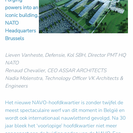
powers into an
iconic building.
NATO
Headquarters
Brussels
Lieven Vanheste, Defensie, Kol SBH, Director PMT HQ
NATO
Renaud Chevalier, CEO ASSAR ARCHITECTS
Nadia Molenstra, Technology Officer VK Architects &
Engineers
Het nieuwe NAVO-hoofdkwartier is zonder twijfel de
meest spectaculaire werf van dit moment in België en
wordt ook internationaal nauwlettend gevolgd. Na 30
jaar bleek het ‘voorlopige’ hoofdkwartier niet meer