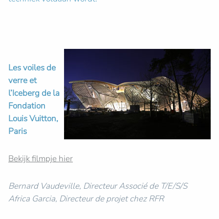
Les voiles de
verre et
l’Iceberg de la
Fondation
Louis Vuitton,
Paris
Bekijk filmpje hier
Bernard Vaudeville, Directeur Associé de T/E/S/S
Africa Garcia, Directeur de projet chez RFR