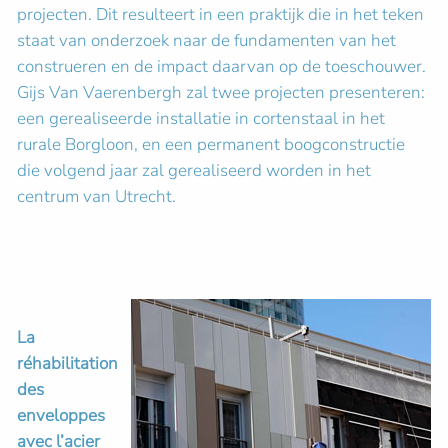
projecten. Dit resulteert in een praktijk die in het teken
staat van onderzoek naar de fundamenten van het
construeren en de impact daarvan op de toeschouwer.
Gijs Van Vaerenbergh zal twee projecten presenteren:
een gerealiseerde installatie in cortenstaal in het
rurale Borgloon, en een permanent boogconstructie
die volgend jaar zal gerealiseerd worden in het
centrum van Utrecht.
La
réhabilitation
des
enveloppes
avec l’acier