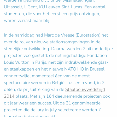
werden ingediend uit 3 onderwijsinstellingen,
UHasselt, UGent, KU Leuven Sint-Lucas. Een aantal
studenten, die voor het eerst een prijs ontvingen,
waren verrast maar blij.
In de namiddag had Marc de Vreese (Eurostation) het
over de rol van nieuwe stationsomgevingen in de
stedelijke ontwikkeling. Daarna werden 2 uitzonderlijke
projecten voorgesteld: de net ingehuldige Fondation
Louis Vuitton in Parijs, met zijn indrukwekkende glas-
en staalkappen en het nieuwe NATO HQ in Brussel,
zonder twijfel momenteel één van de meest
spectaculaire werven in België. Tussenin vond, in 2
delen, de prijsuitreiking van de
Staalbouwwedstrijd
2014
plaats. Met zijn 164 deelnemende projecten ook
dit jaar weer een succes. Uit de 31 genomineerde
projecten die de jury in july selecteerde werden 7
laureaten bekendgemaakt.