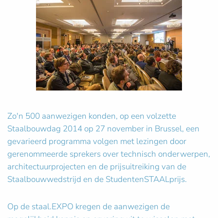
Zo'n 500 aanwezigen konden, op een volzette
Staalbouwdag 2014 op 27 november in Brussel, een
gevarieerd programma volgen met lezingen door
gerenommeerde sprekers over technisch onderwerpen,
architectuurprojecten en de prijsuitreiking van de
Staalbouwwedstrijd en de StudentenSTAALprijs.
Op de staal.EXPO kregen de aanwezigen de