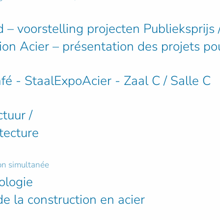
– voorstelling projecten Publieksprijs 
on Acier – présentation des projets pou
afé - StaalExpoAcier - Zaal C / Salle C
tuur /
itecture
ion simultanée
ologie
e la construction en acier