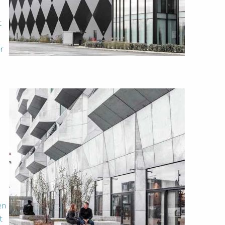
t
r
en
t