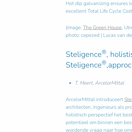
Hot dip galvanizing ensures lo
excellent Total Life Cycle Cos
(image:
The Green House
, Ut
photo: cepezed | Lucas van d
®
Steligence
, holis
®
Steligence
,approc
T. Meert, ArcelorMittal
ArcelorMittal introduceert
Ste
architecten, ingenieurs als pr
holistisch perspectief het bes
potentieel om binnen een bes
wordende vraag naar hoe omgaa