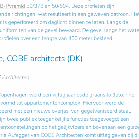
B-Pyramid
50/378 en 50/504. Deze profielen zijn
ende richtingen, wat resulteert in een geweven patroon. He
 is geperforeerd om daglicht binnen te laten. Langs de
uniformiteit van de gevel bewaard. De gevel langs het wate
 profielen over een lengte van 450 meter bekleed.
e, COBE architects (DK)
 Architecten
openhagen werd een vijftig jaar oude graansilo (foto:
The
evormd tot appartementencomplex. Hiervoor werd de
erd met een nieuwe overjas' van gegalvaniseerd staal.
jn twee publiek toegankelijke functies toegevoegd; een
entoonstellingen op het gelijkvloers en bovenaan een glaz
ria Aufegger van COBE Architecten komt uitleg geven bij di