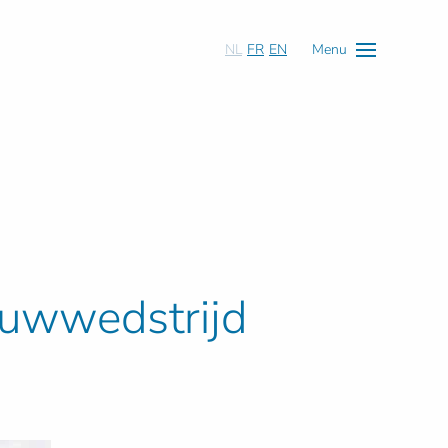
NL
FR
EN
Menu
ouwwedstrijd