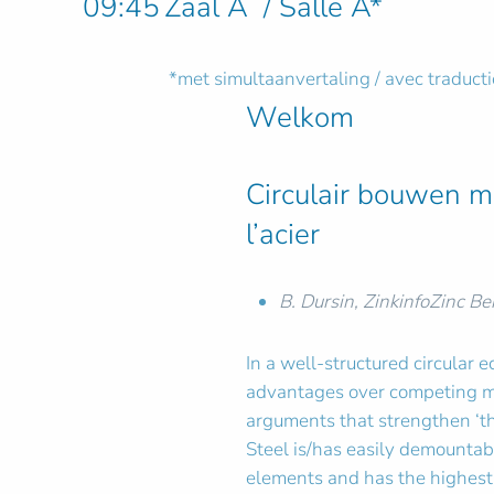
09:45
Zaal A / Salle A*
*met simultaanvertaling / avec traduct
Welkom
Circulair bouwen me
l’acier
B. Dursin, ZinkinfoZinc B
In a well-structured circular 
advantages over competing m
arguments that strengthen ‘the
Steel is/has easily demountab
elements and has the highest