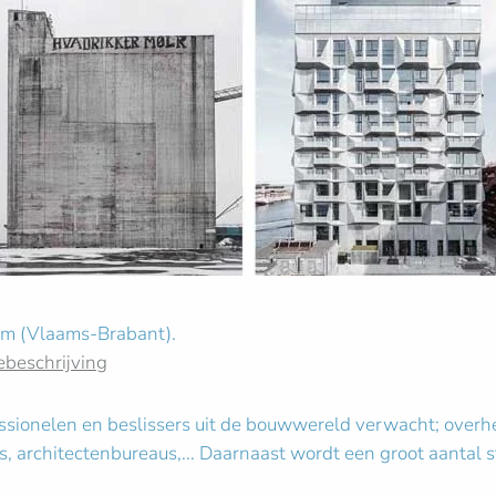
em (Vlaams-Brabant).
ebeschrijving
onelen en beslissers uit de bouwwereld verwacht; overhed
s, architectenbureaus,... Daarnaast wordt een groot aantal