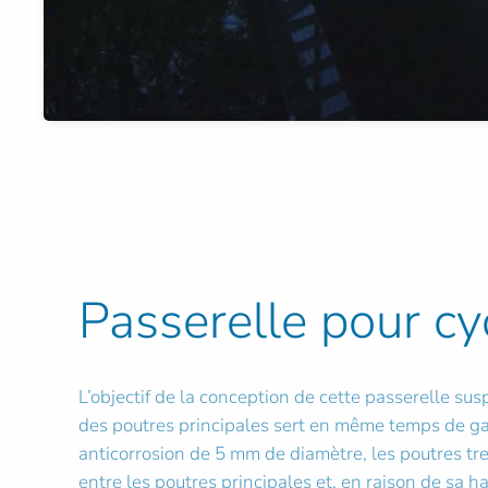
Passerelle pour cyc
L’objectif de la conception de cette passerelle sus
des poutres principales sert en même temps de gar
anticorrosion de 5 mm de diamètre, les poutres tre
entre les poutres principales et, en raison de sa h