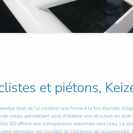
listes et piétons, Keiz
pendue était de lui conférer une forme à la fois élancée, élég
de-corps, permettant ainsi d’obtenir une structure en acier 
illis 3D offrent une transparence maximale vers l’eau. La st
auteur minimale, est invisible de l’extérieur de la passerell