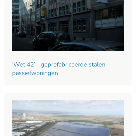
‘Wet 42’ - geprefabriceerde stalen
passiefwoningen