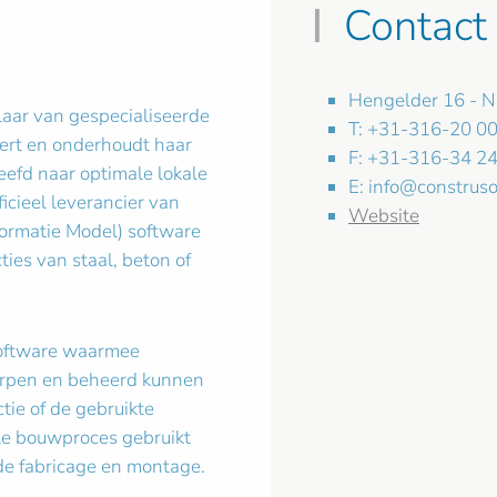
Contact
Hengelder 16 - N
laar van gespecialiseerde
T: +31-316-20 00
vert en onderhoudt haar
F: +31-316-34 24
eefd naar optimale lokale
E:
info@construso
icieel leverancier van
Website
nformatie Model) software
ties van staal, beton of
 software waarmee
orpen en beheerd kunnen
tie of de gebruikte
le bouwproces gebruikt
de fabricage en montage.