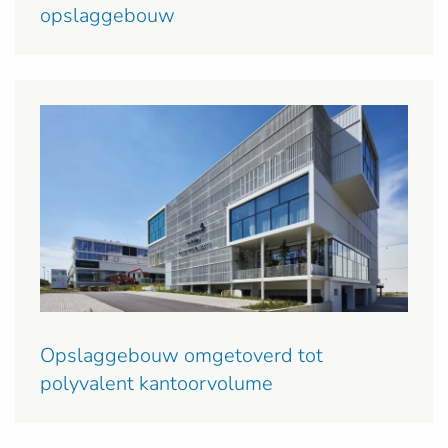
opslaggebouw
Opslaggebouw omgetoverd tot
polyvalent kantoorvolume