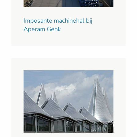
Imposante machinehal bij
Aperam Genk