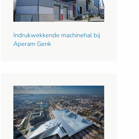
Indrukwekkende machinehal bij
Aperam Genk