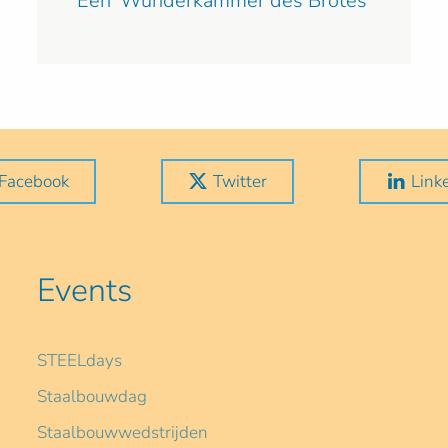
Een ‘Wunderkammer des Brotes’
Facebook
Twitter
Link
Events
STEELdays
Staalbouwdag
Staalbouwwedstrijden