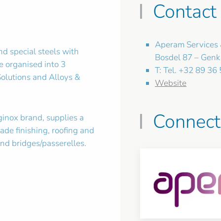
Contact
Aperam Services 
and special steels with
Bosdel 87 – Genk
are organised into 3
T: Tel. +32 89 36
 Solutions and Alloys &
Website
Connect
ginox brand, supplies a
ade finishing, roofing and
and bridges/passerelles.