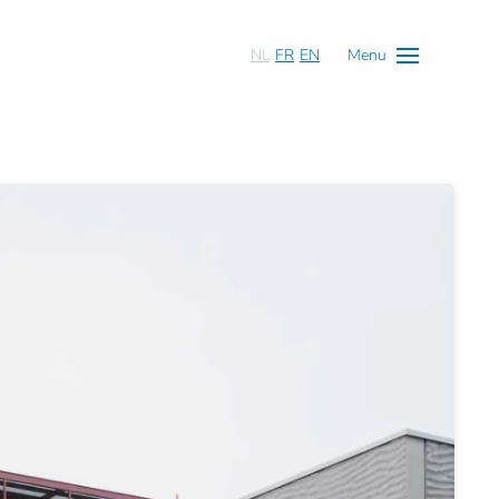
NL
FR
EN
Menu