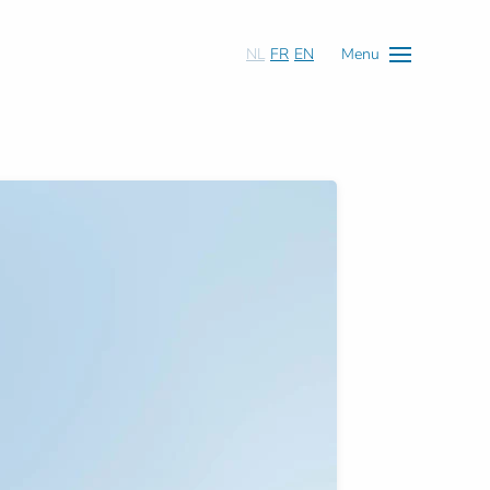
NL
FR
EN
Menu