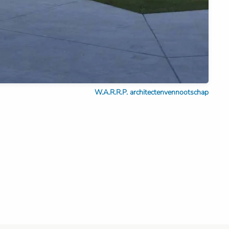
W.A.R.R.P. architectenvennootschap