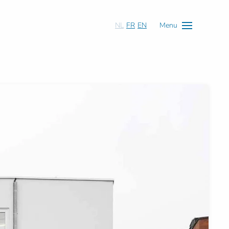
NL
FR
EN
Menu