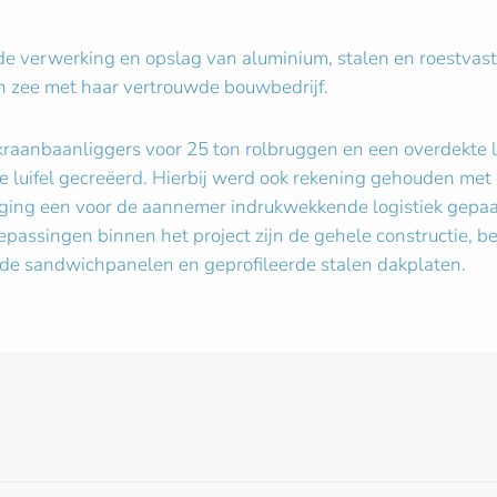
e verwerking en opslag van aluminium, stalen en roestvast s
n zee met haar vertrouwde bouwbedrijf.
kraanbaanliggers voor 25 ton rolbruggen en een overdekte lu
e luifel gecreëerd. Hierbij werd ook rekening gehouden me
l ging een voor de aannemer indrukwekkende logistiek gep
passingen binnen het project zijn de gehele constructie, 
rde sandwichpanelen en geprofileerde stalen dakplaten.