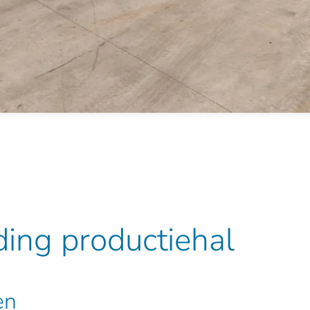
iding productiehal
en