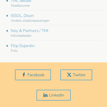
TMI, Seilles
Staalbouwer
ISSOL, Dison
Andere staaltoepassingen
Ney & Partners / TMI
Infosteelleden
Filip Dujardin
Foto
Facebook
Twitter
LinkedIn