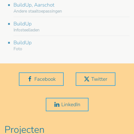
BuildUp, Aarschot
Andere staaltoepassingen
BuildUp
Infosteelleden
BuildUp
Foto
Facebook
Twitter
LinkedIn
Projecten