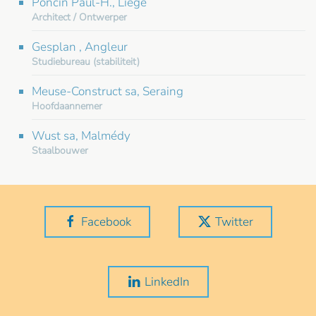
Poncin Paul-H., Liège
Architect / Ontwerper
Gesplan , Angleur
Studiebureau (stabiliteit)
Meuse-Construct sa, Seraing
Hoofdaannemer
Wust sa, Malmédy
Staalbouwer
Facebook
Twitter
LinkedIn