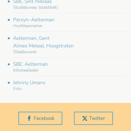
SBE, Sint-Niklaas
Studiebureau (stabiliteit)
Persyn–Aelterman
Hoofdaannemer
Aelterman, Gent
Almex Metaal, Hoogstraten
Staalbouwer
SBE, Aelterman
Infosteelleden
Johnny Umans
Foto
Facebook
Twitter