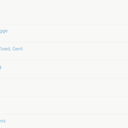
ugge
Vloed, Gent
g
ess