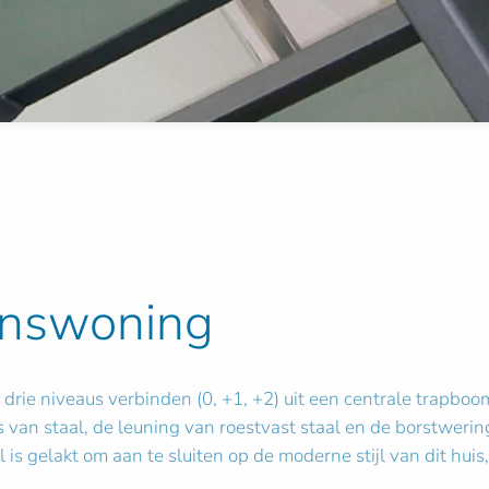
inswoning
drie niveaus verbinden (0, +1, +2) uit een centrale trapbo
 is van staal, de leuning van roestvast staal en de borstwer
l is gelakt om aan te sluiten op de moderne stijl van dit hui