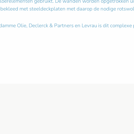
loerelementen gebruikt. De wanden worden opgetrokken uit
t bekleed met steeldeckplaten met daarop de nodige rotswoli
mme Olie, Declerck & Partners en Levrau is dit complexe p