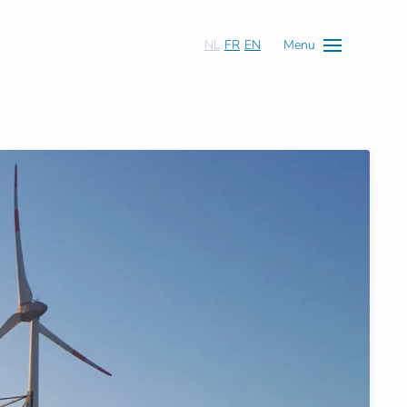
NL
FR
EN
Menu