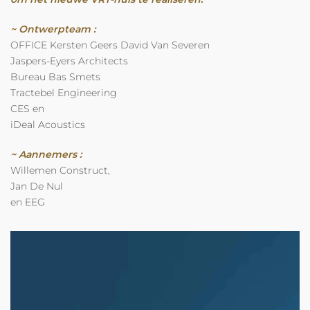
~ Ontwerpteam :
OFFICE Kersten Geers David Van Severen
Jaspers-Eyers Architects
Bureau Bas Smets
Tractebel Engineering
CES en
iDeal Acoustics
~ Aannemers :
Willemen Construct,
Jan De Nul
en EEG